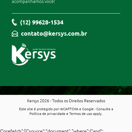
acompanhamos você!
(12) 99628-1534
contato@kersys.com.br
Kersys 2026 - Todos os Direitos Reservados
Este site é protegido por reCAPTCHA e Google - Consulte a
Política de privacidade
e
Termos de uso
apply.
{"prefetch":[{"source":"document","where":{"and":