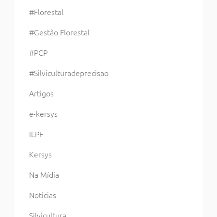
#Florestal
#Gestão Florestal
#PCP
#Silviculturadeprecisao
Artigos
e-kersys
ILPF
Kersys
Na Mídia
Noticias
Silvicultura