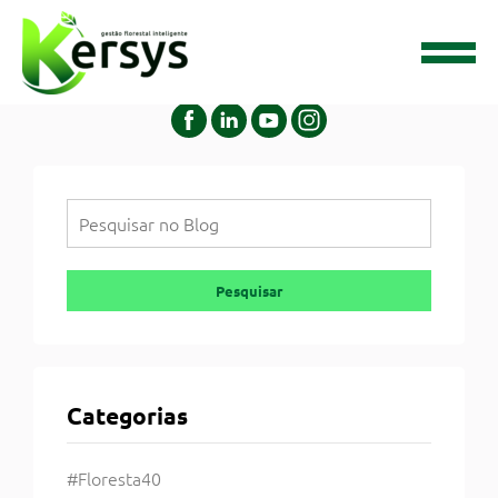
Tag:
#usoeconomico
Pesquisar
Pesquisar
Categorias
#Floresta40