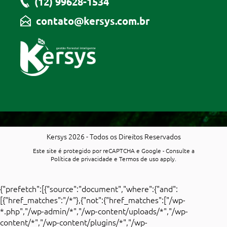
(12) 99628-1534
contato@kersys.com.br
Kersys 2026 - Todos os Direitos Reservados
Este site é protegido por reCAPTCHA e Google - Consulte a
Política de privacidade
e
Termos de uso
apply.
{"prefetch":[{"source":"document","where":{"and":
[{"href_matches":"/*"},{"not":{"href_matches":["/wp-
*.php","/wp-admin/*","/wp-content/uploads/*","/wp-
content/*","/wp-content/plugins/*","/wp-