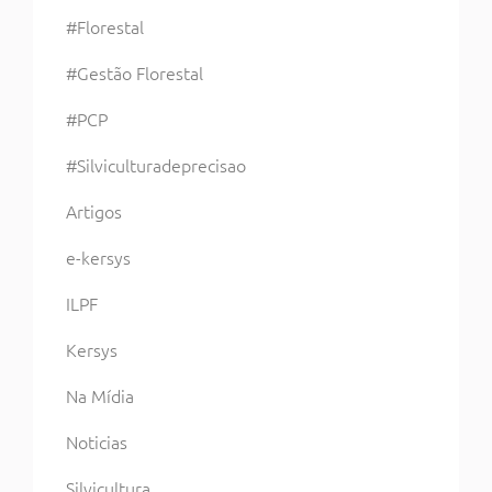
#Florestal
#Gestão Florestal
#PCP
#Silviculturadeprecisao
Artigos
e-kersys
ILPF
Kersys
Na Mídia
Noticias
Silvicultura