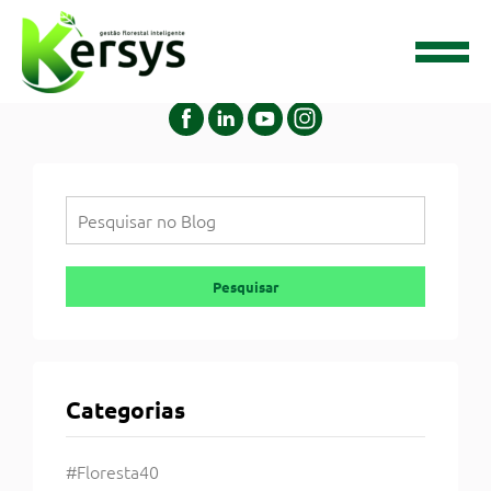
Tag:
#silviculturadeprecisao
Pesquisar
Pesquisar
Categorias
#Floresta40