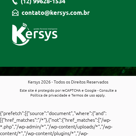
(12) 99628-1534
contato@kersys.com.br
Kersys 2026 - Todos os Direitos Reservados
Este site é protegido por reCAPTCHA e Google - Consulte a
Política de privacidade
e
Termos de uso
apply.
{"prefetch":[{"source":"document","where":{"and":
[{"href_matches":"/*"},{"not":{"href_matches":["/wp-
*.php","/wp-admin/*","/wp-content/uploads/*","/wp-
content/*","/wp-content/plugins/*","/wp-